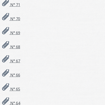
N° 71
N° 70
N° 69
N° 68
N° 67
N° 66
N° 65
N° 64