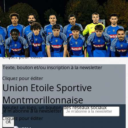
Exporter les lignes sélectionnées
Exporter toutes les colonnes
Exporter uniquement les colonnes affichées
Menu
?>
Images de la page d'accueil
Cliquez pour éditer
Texte, bouton et/ou inscription à la newsletter
Cliquez pour éditer
Union Etoile Sportive
Montmorillonnaise
Ajoutez un logo, un bouton, des réseaux sociaux
Je m'abonne à la newsletter
Cliquez pour éditer
OK