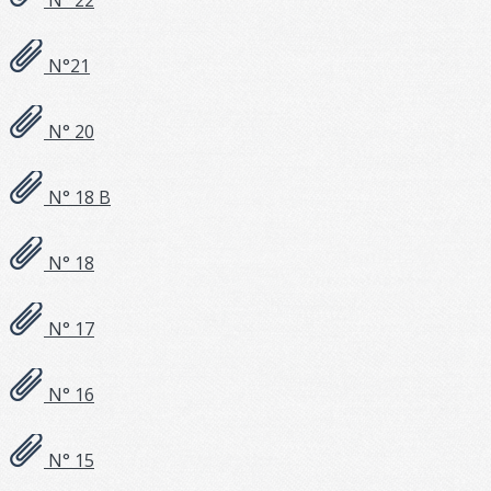
N° 22
N°21
N° 20
N° 18 B
N° 18
N° 17
N° 16
N° 15