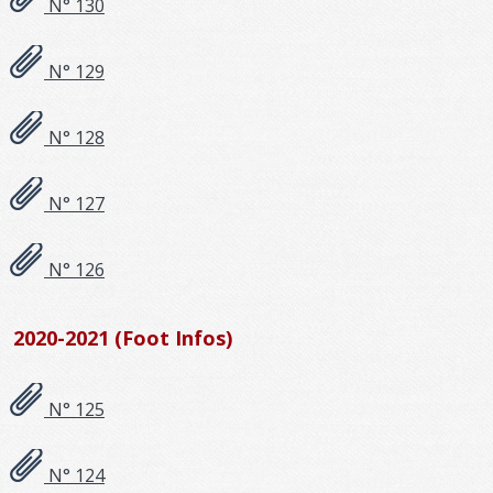
N° 130
N° 129
N° 128
N° 127
N° 126
2020-2021 (Foot Infos)
N° 125
N° 124