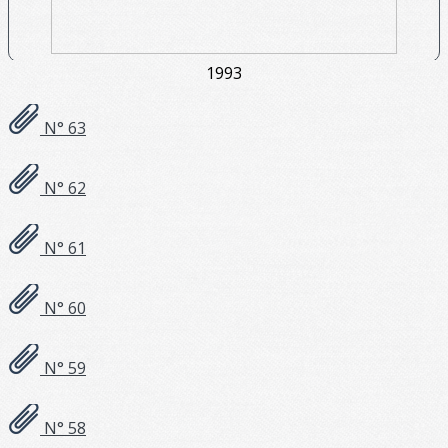
1993
N° 63
N° 62
N° 61
N° 60
N° 59
N° 58